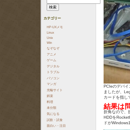
索:
カテゴリー
HP-UXメモ
Linux
Unix
Win
なぞなぞ
アニメ
ゲーム
デジタル
トラブル
パソコン
マンガ
PCIeのデバイ
光輪サイト
ましたが、Leg
娯楽
カードを指し
料理
結果は
未分類
折角なので、
気になる
HDDをRock
試飲・試食
ドがWindo
面白い・注目