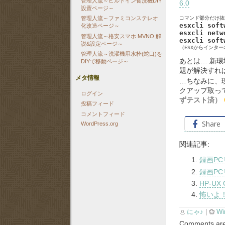
管理人流～ビルトイン食洗機DIY
6.0
設置ページ～
管理人流～ファミコンステレオ
esxcli soft
化改造ページ～
esxcli netw
管理人流～格安スマホ MVNO 解
esxcli soft
説&設定ページ～
（ESXからインタ
管理人流～洗濯機用水栓(蛇口)を
あとは… 新
DIYで移動ページ～
題が解決すれ
メタ情報
…ちなみに、
クアップ取っ
ログイン
ずテスト済）
投稿フィード
コメントフィード
Share
WordPress.org
関連記事:
録画PC
録画PC
HP-UX 
怖いよ
にゃ♪
|
Wi
Comments are