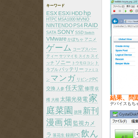
キーワード
hp
ESX
ESXi
HDD
MVNO
HTPC
MSA1000
RAID
PS4
NINTENDO
SONY
SATA
SSD
Switch
VMware
かぼちゃ
アニメ
ゲーム
コープスパー
ティー
スイ
サツマイモ
スイカ
ソニー
ッチ
トウモロコシ
ト
バッテリー
ラブル
ファミコ
マンガ
リビングPC
ン
任天堂
交換
修理
人参
収
家
結果、問
太陽光発電
大根
穫
デバイスもち
庭菜園
新刊
故障
漫画
畑
監視カメ
飲ん
ラ
録画PC
落花生