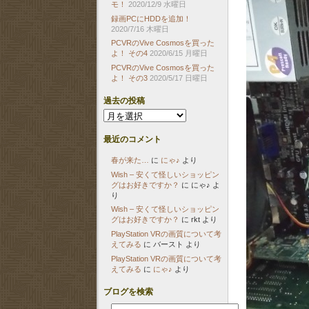
モ！
2020/12/9 水曜日
録画PCにHDDを追加！
2020/7/16 木曜日
PCVRのVive Cosmosを買った
よ！ その4
2020/6/15 月曜日
PCVRのVive Cosmosを買った
よ！ その3
2020/5/17 日曜日
過去の投稿
過
去
の
最近のコメント
投
稿
春が来た…
に
にゃ♪
より
Wish – 安くて怪しいショッピン
グはお好きですか？
に
にゃ♪
よ
り
Wish – 安くて怪しいショッピン
グはお好きですか？
に
rkt
より
PlayStation VRの画質について考
えてみる
に
バースト
より
PlayStation VRの画質について考
えてみる
に
にゃ♪
より
ブログを検索
検