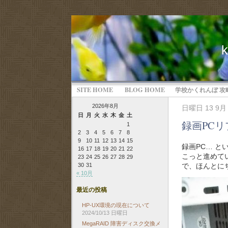
SITE HOME
BLOG HOME
学校かくれんぼ 攻
2026年8月
日曜日 13 9月 
日
月
火
水
木
金
土
録画PCリ
1
2
3
4
5
6
7
8
9
10
11
12
13
14
15
録画PC… 
16
17
18
19
20
21
22
こっと進めて
23
24
25
26
27
28
29
で、ほんとに
30
31
« 10月
最近の投稿
HP-UX環境の現在について
2024/10/13 日曜日
MegaRAID 障害ディスク交換メ