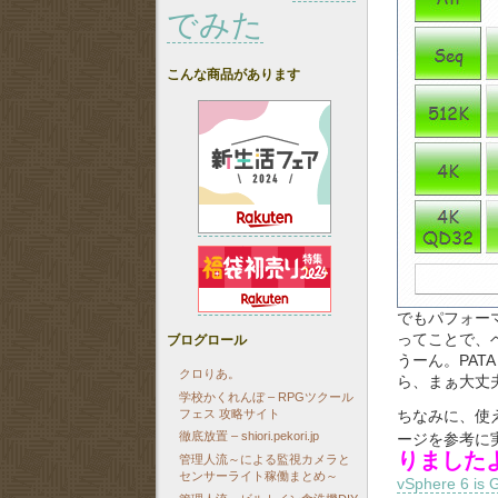
でみた
こんな商品があります
でもパフォー
ブログロール
ってことで、
うーん。PATA
クロりあ。
ら、まぁ大丈
学校かくれんぼ – RPGツクール
フェス 攻略サイト
ちなみに、使
徹底放置 – shiori.pekori.jp
ージを参考に
りました
管理人流～による監視カメラと
センサーライト稼働まとめ～
vSphere 6 is 