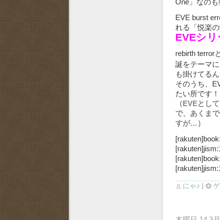
One」なの
EVE burst
れる「悦楽の
EVEシ
rebirth t
誕をテーマに
も掛けてるん
そのうち、EVE
たい所で
（EVEとし
で、あくまで
すが…）
[rakuten]book
[rakuten]jism
[rakuten]book
[rakuten]jism
にゃ♪
|
木曜日 14 3月