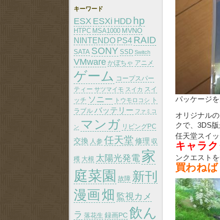
キーワード
hp
ESX
ESXi
HDD
MVNO
HTPC
MSA1000
RAID
PS4
NINTENDO
SONY
SATA
SSD
Switch
VMware
かぼちゃ
アニメ
ゲーム
コープスパー
ティー
スイ
サツマイモ
スイカ
パッケージを
ソニー
ッチ
トウモロコシ
ト
バッテリー
ラブル
ファミコ
オリジナルのド
マンガ
クで、3DS
リビングPC
ン
任天堂スイッ
任天堂
交換
修理
人参
収
キャラク
家
ンクエスト
太陽光発電
大根
穫
買わねば
庭菜園
新刊
故障
漫画
畑
監視カメ
飲ん
ラ
録画PC
落花生