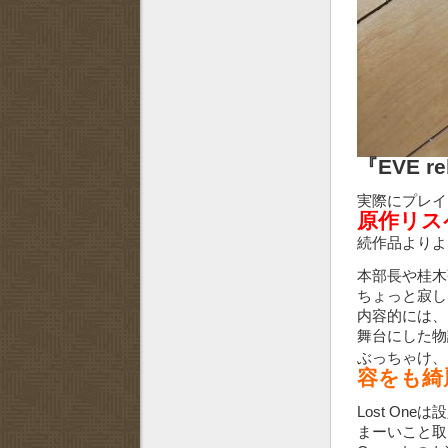
『EVE reb
実際にプレ
原作リス
続作品より
本部長や桂木
ちょっと寂し
内容的には、EVE
舞台にした物
ぶっちゃけ、
容をも綺
Lost O
まーいこと取