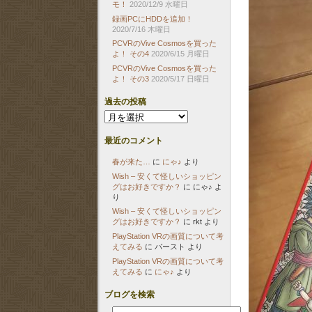
モ！
2020/12/9 水曜日
録画PCにHDDを追加！
2020/7/16 木曜日
PCVRのVive Cosmosを買った
よ！ その4
2020/6/15 月曜日
PCVRのVive Cosmosを買った
よ！ その3
2020/5/17 日曜日
過去の投稿
過
去
の
最近のコメント
投
稿
春が来た…
に
にゃ♪
より
Wish – 安くて怪しいショッピン
グはお好きですか？
に
にゃ♪
よ
り
Wish – 安くて怪しいショッピン
グはお好きですか？
に
rkt
より
PlayStation VRの画質について考
えてみる
に
バースト
より
PlayStation VRの画質について考
えてみる
に
にゃ♪
より
ブログを検索
検