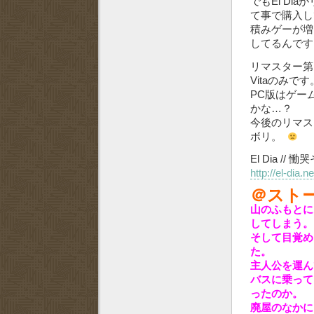
でもEl D
て事で購入し
積みゲーが増
してるんです
リマスター第
Vitaのみです
PC版はゲー
かな…？
今後のリマス
ボリ。
El Dia /
http://el-dia.
＠スト
山のふもとに
してしまう。
そして目覚め
た。
主人公を運ん
バスに乗って
ったのか。
廃屋のなかに