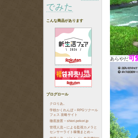
でみた
こんな商品があります
可
あらやだ
ブログロール
クロりあ。
学校かくれんぼ – RPGツクール
フェス 攻略サイト
徹底放置 – shiori.pekori.jp
管理人流～による監視カメラと
センサーライト稼働まとめ～