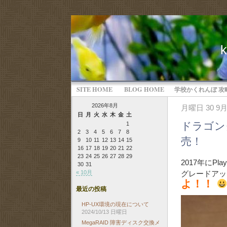
SITE HOME
BLOG HOME
学校かくれんぼ 攻
2026年8月
月曜日 30 9月
日
月
火
水
木
金
土
ドラゴン
1
2
3
4
5
6
7
8
売！
9
10
11
12
13
14
15
16
17
18
19
20
21
22
23
24
25
26
27
28
29
2017年にPl
30
31
グレードアッ
« 10月
よ！！
最近の投稿
HP-UX環境の現在について
2024/10/13 日曜日
MegaRAID 障害ディスク交換メ