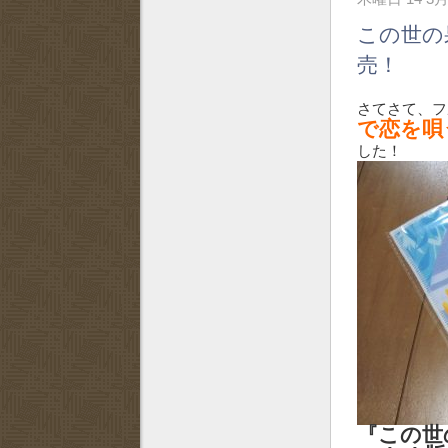
この世の果
売！
さてさて、フ
で恋を唄う
した！
『この世