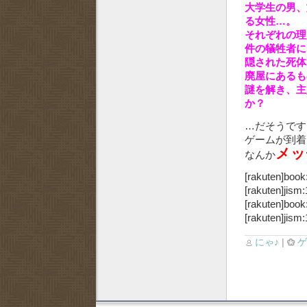
大学生の男、
る女性…。
それぞれの理
件の犠牲者に
隠された死体
廃屋にあるも
謎を解き、主
か？
…だそうです
ゲームが到着
メッ
なんか
[rakuten]book
[rakuten]jism
[rakuten]book
[rakuten]jism
にゃ♪
|