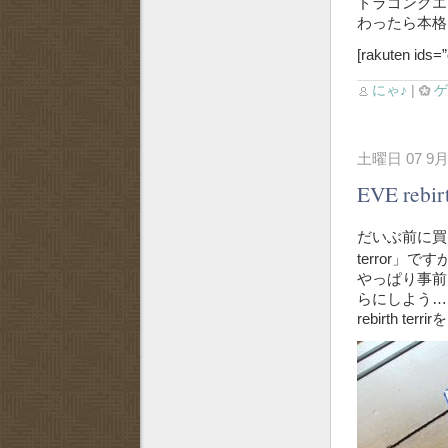
ドラゴンクエ
わったら本
[rakuten ids
にゃ♪
|
土曜日 07 9月
EVE reb
だいぶ前に買
terror」です
やっぱり事前に
らにしよう…と
rebirth t