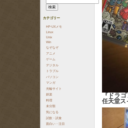
索:
カテゴリー
HP-UXメモ
Linux
Unix
Win
なぞなぞ
アニメ
ゲーム
デジタル
トラブル
パソコン
マンガ
光輪サイト
『ドラゴ
娯楽
任天堂ス
料理
未分類
気になる
試飲・試食
面白い・注目