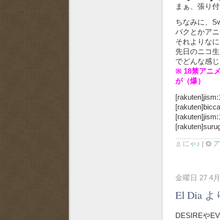
まぁ、張り付
ちなみに、Sw
パクとかアニ
それよりなに
先日のニコ生
でどんな感じ
※ 18禁ア
が（爆）
[rakuten]jism
[rakuten]bicc
[rakuten]jism
[rakuten]suru
にゃ♪
|
金曜日 27 4月
El Di
DESIREやE