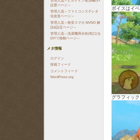
管理人流～ビルトイン食洗機DIY
設置ページ～
ボイスはイベ
管理人流～ファミコンステレオ
化改造ページ～
管理人流～格安スマホ MVNO 解
説&設定ページ～
管理人流～洗濯機用水栓(蛇口)を
DIYで移動ページ～
メタ情報
ログイン
投稿フィード
コメントフィード
WordPress.org
グラフィック