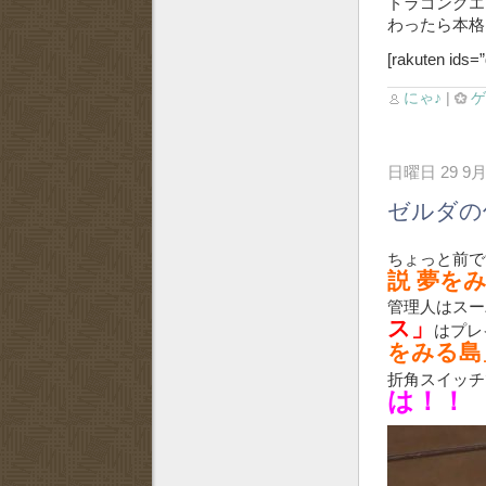
ドラゴンクエ
わったら本
[rakuten ids
にゃ♪
|
日曜日 29 9月
ゼルダの伝
ちょっと前で
説 夢を
管理人はスー
ス」
はプレ
をみる島
折角スイッチ
は！！