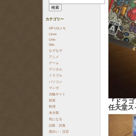
索:
カテゴリー
HP-UXメモ
Linux
Unix
Win
なぞなぞ
アニメ
ゲーム
デジタル
トラブル
パソコン
マンガ
光輪サイト
『ドラゴ
娯楽
任天堂ス
料理
未分類
気になる
試飲・試食
面白い・注目