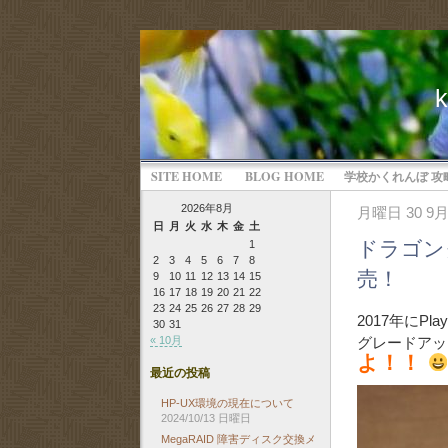
SITE HOME
BLOG HOME
学校かくれんぼ 攻
2026年8月
月曜日 30 9月
日
月
火
水
木
金
土
ドラゴン
1
2
3
4
5
6
7
8
売！
9
10
11
12
13
14
15
16
17
18
19
20
21
22
23
24
25
26
27
28
29
2017年にPl
30
31
グレードアッ
« 10月
よ！！
最近の投稿
HP-UX環境の現在について
2024/10/13 日曜日
MegaRAID 障害ディスク交換メ