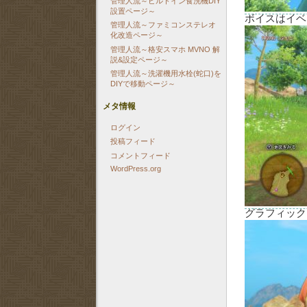
管理人流～ビルトイン食洗機DIY
設置ページ～
ボイスはイベ
管理人流～ファミコンステレオ
化改造ページ～
管理人流～格安スマホ MVNO 解
説&設定ページ～
管理人流～洗濯機用水栓(蛇口)を
DIYで移動ページ～
メタ情報
ログイン
投稿フィード
コメントフィード
WordPress.org
グラフィック