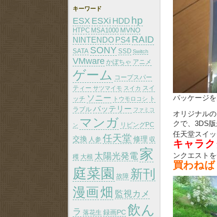
キーワード
hp
ESX
ESXi
HDD
MVNO
HTPC
MSA1000
RAID
PS4
NINTENDO
SONY
SATA
SSD
Switch
VMware
かぼちゃ
アニメ
ゲーム
コープスパー
ティー
スイ
サツマイモ
スイカ
パッケージを
ソニー
ッチ
トウモロコシ
ト
バッテリー
ラブル
ファミコ
オリジナルのド
マンガ
クで、3DS
リビングPC
ン
任天堂スイッ
任天堂
交換
修理
人参
収
キャラク
家
ンクエスト
太陽光発電
大根
穫
買わねば
庭菜園
新刊
故障
漫画
畑
監視カメ
飲ん
ラ
録画PC
落花生