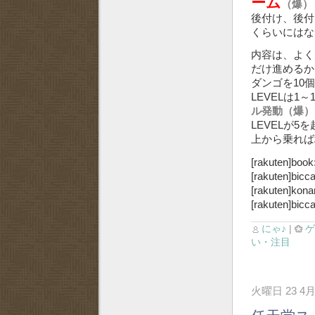
ーム
（爆）
後付け、後付
くらいには
内容は、よく
だけ進めるか
ダンゴを10
LEVELは1
ル発動（爆）
LEVELが
上から乗れば
[rakuten]book
[rakuten]bicc
[rakuten]kona
[rakuten]bicc
にゃ♪
|
い・注目
火曜日 23 4月