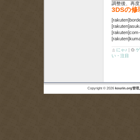
調整後、再度
3DSの
[rakuten]bord
[rakuten]asu
[rakuten]com-
[rakuten]kuma
にゃ♪
|
い・注目
Copyright © 2026
kourin.org