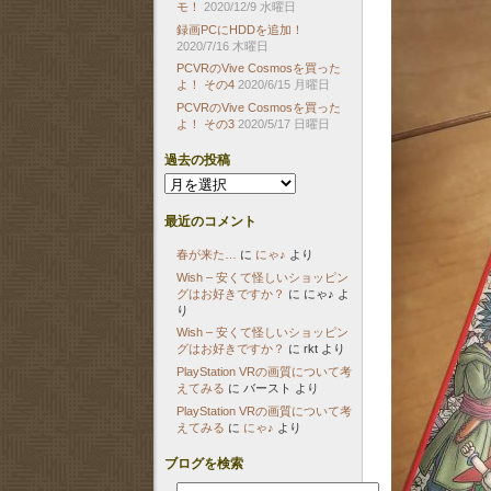
モ！
2020/12/9 水曜日
録画PCにHDDを追加！
2020/7/16 木曜日
PCVRのVive Cosmosを買った
よ！ その4
2020/6/15 月曜日
PCVRのVive Cosmosを買った
よ！ その3
2020/5/17 日曜日
過去の投稿
過
去
の
最近のコメント
投
稿
春が来た…
に
にゃ♪
より
Wish – 安くて怪しいショッピン
グはお好きですか？
に
にゃ♪
よ
り
Wish – 安くて怪しいショッピン
グはお好きですか？
に
rkt
より
PlayStation VRの画質について考
えてみる
に
バースト
より
PlayStation VRの画質について考
えてみる
に
にゃ♪
より
ブログを検索
検