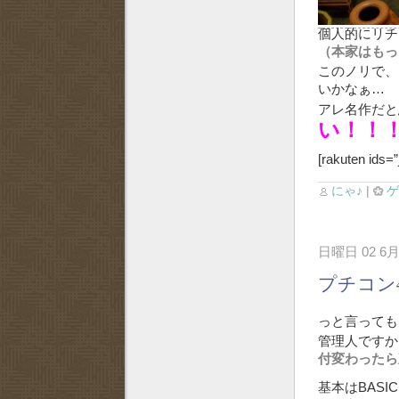
個人的にリチ
（本家はもっ
このノリで、
いかなぁ…
アレ名作だと
い！
[rakuten ids=
にゃ♪
|
日曜日 02 6月
プチコン
っと言っても
管理人ですか
付変わったら
基本はBAS