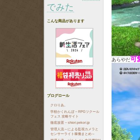
でみた
こんな商品があります
可
あらやだ
ブログロール
クロりあ。
学校かくれんぼ – RPGツクール
フェス 攻略サイト
徹底放置 – shiori.pekori.jp
管理人流～による監視カメラと
センサーライト稼働まとめ～