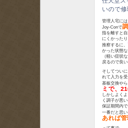
任天堂スイ
いので修
管理人宅には
Joy-Conで
指を離すと自
にくかった
推察するに、
かった状態な
（軽い症状な
戻るので良い
そしてついに先
れて入力を受
基板交換やら
ミで、2
しかしよくよ
く調子が悪い
保証期間内で
一番だと思い
あれば管
って事で、