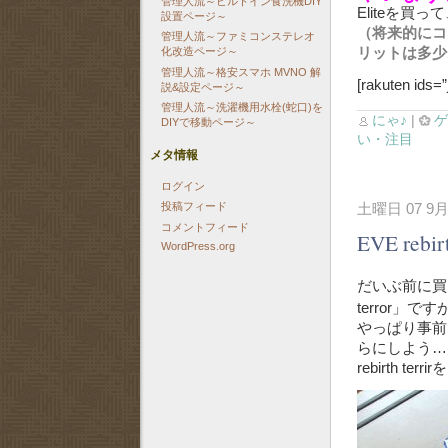
管理人流～ビルトイン食洗機DIY
Eliteを買
設置ページ～
（将来的にコ
管理人流～ファミコンステレオ
リットは多少
化改造ページ～
管理人流～格安スマホ MVNO 解
[rakuten ids=
説&設定ページ～
管理人流～洗濯機用水栓(蛇口)を
にゃ♪
|
DIYで移動ページ～
い・注目
メタ情報
ログイン
土曜日 07 9月
投稿フィード
コメントフィード
EVE reb
WordPress.org
だいぶ前に買
terror」です
やっぱり事前に
らにしよう…と
rebirth t