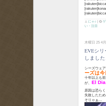
[rakuten]bicc
[rakuten]kona
[rakuten]bicc
にゃ♪
|
い・注目
木曜日 25 4月
EVEシリー
しました
シーズウェア
ーズは今
十年以上も前
El D
が、
原因は恐らく、EV
失敗したため
そりゃぁ…