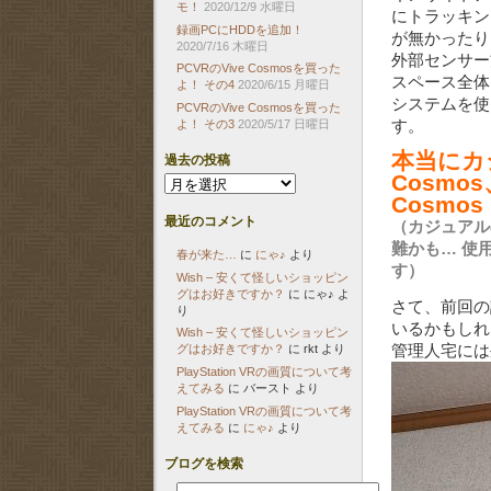
モ！
2020/12/9 水曜日
にトラッキン
録画PCにHDDを追加！
が無かったり
2020/7/16 木曜日
外部センサー
PCVRのVive Cosmosを買った
スペース全体
よ！ その4
2020/6/15 月曜日
システムを使
PCVRのVive Cosmosを買った
す。
よ！ その3
2020/5/17 日曜日
本当にカ
過去の投稿
Cosmo
過
去
Cosmo
の
最近のコメント
（カジュアル
投
稿
難かも… 使
春が来た…
に
にゃ♪
より
す）
Wish – 安くて怪しいショッピン
グはお好きですか？
に
にゃ♪
よ
さて、前回の
り
いるかもしれ
Wish – 安くて怪しいショッピン
管理人宅には
グはお好きですか？
に
rkt
より
PlayStation VRの画質について考
えてみる
に
バースト
より
PlayStation VRの画質について考
えてみる
に
にゃ♪
より
ブログを検索
検