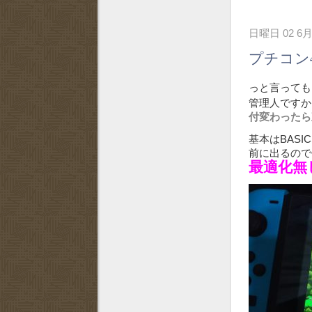
日曜日 02 6月
プチコン
っと言っても
管理人ですか
付変わったら
基本はBAS
前に出るの
最適化無