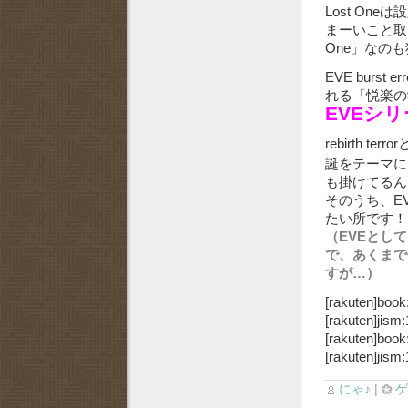
Lost O
まーいこと取
One」なの
EVE burst
れる「悦楽の
EVEシ
rebirth t
誕をテーマに
も掛けてるん
そのうち、EVE
たい所で
（EVEとし
で、あくまで
すが…）
[rakuten]book
[rakuten]jism
[rakuten]book
[rakuten]jism
にゃ♪
|