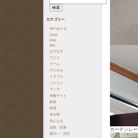
索:
カテゴリー
HP-UXメモ
Linux
Unix
Win
なぞなぞ
アニメ
ゲーム
デジタル
トラブル
パソコン
マンガ
光輪サイト
娯楽
料理
未分類
気になる
試飲・試食
カーテンレー
面白い・注目