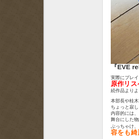
『EVE reb
実際にプレ
原作リス
続作品より
本部長や桂木
ちょっと寂し
内容的には、EVE
舞台にした物
ぶっちゃけ、
容をも綺