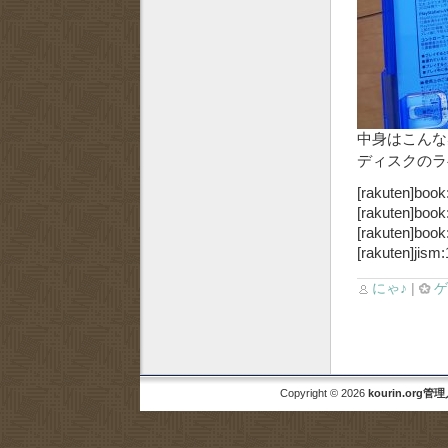
中身はこんな
ディスクのラ
[rakuten]book
[rakuten]book
[rakuten]book
[rakuten]jism
にゃ♪
|
Copyright © 2026
kourin.org