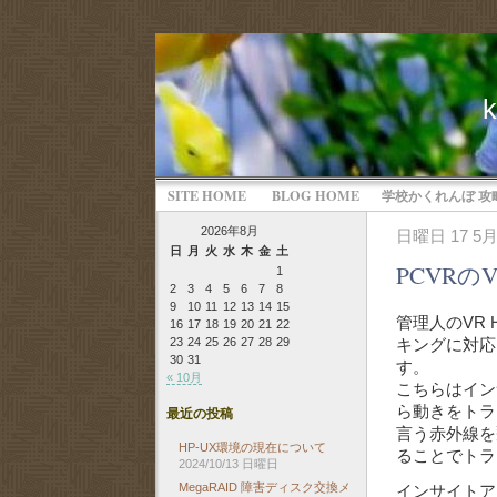
SITE HOME
BLOG HOME
学校かくれんぼ 攻
2026年8月
日曜日 17 5月
日
月
火
水
木
金
土
PCVRのV
1
2
3
4
5
6
7
8
9
10
11
12
13
14
15
管理人のVR 
16
17
18
19
20
21
22
キングに対応し
23
24
25
26
27
28
29
30
31
す。
« 10月
こちらはイン
ら動きをトラ
最近の投稿
言う赤外線を
HP-UX環境の現在について
ることでトラ
2024/10/13 日曜日
MegaRAID 障害ディスク交換メ
インサイトア