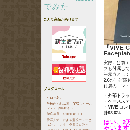
でみた
こんな商品があります
『VIVE C
Facepla
実際には前面
プも付属して
注意点として
2.0の）外
付属のコント
ブログロール
・外部トラッキ
クロりあ。
・ベースステーシ
学校かくれんぼ – RPGツクール
・VIVE コン
フェス 攻略サイト
計93,624-
徹底放置 – shiori.pekori.jp
管理人流～による監視カメラと
はい、2万
センサーライト稼働まとめ～
ゃいます