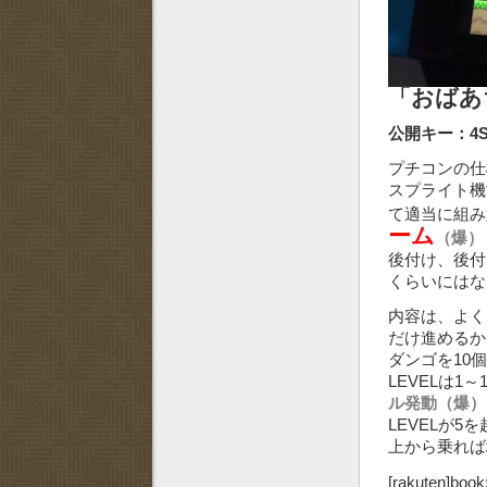
「おばあ
公開キー：4S
プチコンの仕
スプライト機
て適当に組み
ーム
（爆）
後付け、後付
くらいには
内容は、よく
だけ進めるか
ダンゴを10
LEVELは1
ル発動（爆）
LEVELが
上から乗れば
[rakuten]book