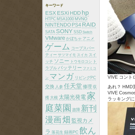
キーワード
hp
ESX
ESXi
HDD
MVNO
HTPC
MSA1000
RAID
PS4
NINTENDO
SONY
SATA
SSD
Switch
VMware
かぼちゃ
アニメ
ゲーム
コープスパー
ティー
スイ
サツマイモ
スイカ
ソニー
ッチ
トウモロコシ
ト
バッテリー
ラブル
ファミコ
マンガ
VIVE コントロ
リビングPC
ン
任天堂
交換
修理
あれ？ HM
人参
収
VIVE Co
家
太陽光発電
大根
穫
ラッキングに
庭菜園
新刊
故障
漫画
畑
監視カメ
飲ん
ラ
録画PC
落花生