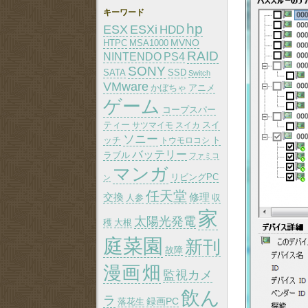
キーワード
hp
ESX
ESXi
HDD
MVNO
HTPC
MSA1000
RAID
PS4
NINTENDO
SONY
SATA
SSD
Switch
VMware
かぼちゃ
アニメ
ゲーム
コープスパー
ティー
スイ
サツマイモ
スイカ
ソニー
ッチ
トウモロコシ
ト
バッテリー
ラブル
ファミコ
マンガ
リビングPC
ン
任天堂
交換
修理
人参
収
家
太陽光発電
大根
穫
庭菜園
新刊
故障
漫画
畑
監視カメ
飲ん
ラ
録画PC
落花生