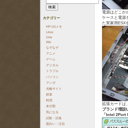
索:
電源はどこか
カテゴリー
ケースと電源
た実家用ES
HP-UXメモ
Linux
Unix
Win
なぞなぞ
アニメ
ゲーム
デジタル
トラブル
パソコン
マンガ
光輪サイト
娯楽
料理
拡張カードは
未分類
ブランド増設US
気になる
「Intel 2Por
試飲・試食
面白い・注目