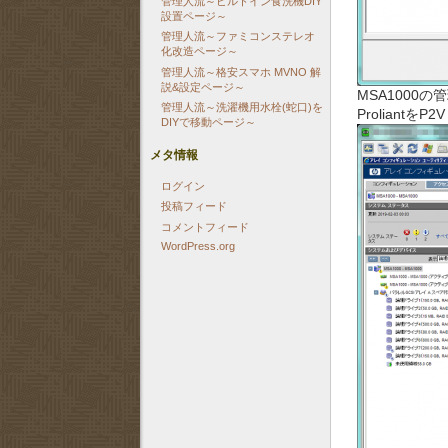
管理人流～ビルトイン食洗機DIY
設置ページ～
管理人流～ファミコンステレオ
化改造ページ～
管理人流～格安スマホ MVNO 解
説&設定ページ～
MSA1000
管理人流～洗濯機用水栓(蛇口)を
Proliant
DIYで移動ページ～
メタ情報
ログイン
投稿フィード
コメントフィード
WordPress.org