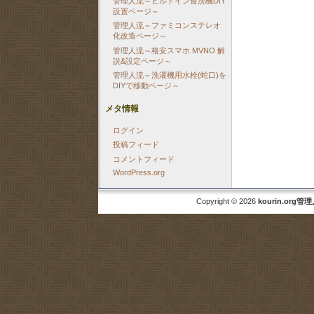
管理人流～ビルトイン食洗機DIY
設置ページ～
管理人流～ファミコンステレオ
化改造ページ～
管理人流～格安スマホ MVNO 解
説&設定ページ～
管理人流～洗濯機用水栓(蛇口)を
DIYで移動ページ～
メタ情報
ログイン
投稿フィード
コメントフィード
WordPress.org
Copyright © 2026
kourin.org