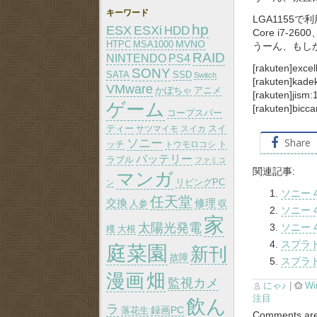
キーワード
LGA1155
hp
ESX
ESXi
HDD
Core i7-26
MVNO
HTPC
MSA1000
うーん、もし
RAID
PS4
NINTENDO
[rakuten]excel
SONY
SATA
SSD
Switch
[rakuten]kade
VMware
かぼちゃ
アニメ
[rakuten]jism
ゲーム
[rakuten]bicc
コープスパー
ティー
スイ
サツマイモ
スイカ
Share
ソニー
ッチ
トウモロコシ
ト
バッテリー
ラブル
ファミコ
関連記事:
マンガ
リビングPC
ン
ソニー 
任天堂
交換
修理
人参
収
ソニー 
家
太陽光発電
ソニー 
大根
穫
スプラ
庭菜園
新刊
故障
スプラ
漫画
畑
監視カメ
にゃ♪
|
Wi
注目
飲ん
ラ
録画PC
落花生
Comments are