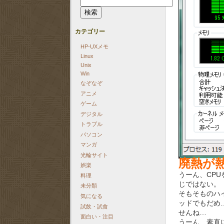
索:
カテゴリー
HP-UXメモ
Linux
Unix
Win
なぞなぞ
アニメ
ゲーム
デジタル
トラブル
パソコン
マンガ
光輪サイト
廃熱が
娯楽
うーん、CP
料理
じではない。
未分類
そもそものハ
気になる
ッドでもだめ
試飲・試食
せんね…
面白い・注目
うーん、素直