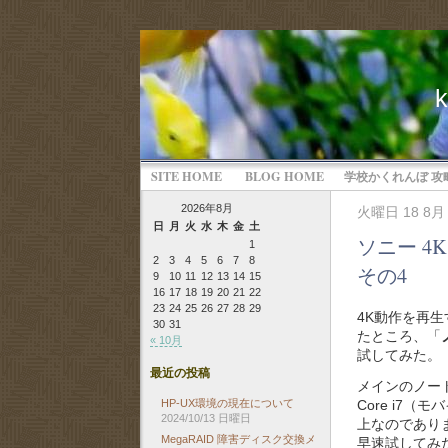
SITE HOME
BLOG HOME
学校かくれんぼ 攻
2026年8月
火曜日 18 8月 
日
月
火
水
木
金
土
ソニー 4
1
2
3
4
5
6
7
8
その4
9
10
11
12
13
14
15
16
17
18
19
20
21
22
23
24
25
26
27
28
29
4K動作を再
30
31
たところ、「
« 10月
試してみた。
最近の投稿
メインのノートPC
Core i7
HP-UX環境の現在について
2024/10/13 日曜日
上なのであり
MegaRAID 障害ディスク交換メ
早速試してみ