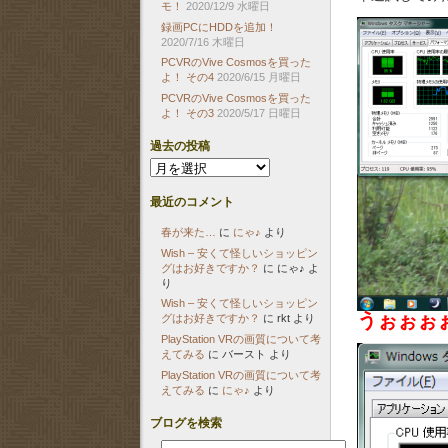
モ！
2020/12/9 水曜日
録画PCにHDDを追加！
2020/7/16 木曜日
PCVRのVive Cosmosを買った
よ！ その4
2020/6/15 月曜日
PCVRのVive Cosmosを買った
よ！ その3
2020/5/17 日曜日
過去の投稿
過
去
の
最近のコメント
投
稿
春が来た…
に
にゃ♪
より
Wish – 安くて怪しいショッピン
グはお好きですか？
に
にゃ♪
よ
り
Wish – 安くて怪しいショッピン
うぉぉぉ
グはお好きですか？
に
rkt
より
PlayStation VRの画質について考
えてみる
に
バースト
より
PlayStation VRの画質について考
えてみる
に
にゃ♪
より
ブログを検索
検