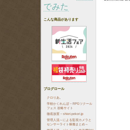
でみた
こんな商品があります
ブログロール
クロりあ。
学校かくれんぼ – RPGツクール
フェス 攻略サイト
徹底放置 – shiori.pekori.jp
管理人流～による監視カメラと
センサーライト稼働まとめ～