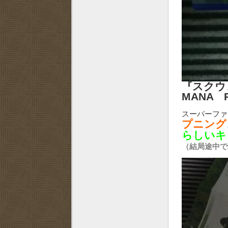
『スクウェ
MANA P
スーパーファ
プニング
らしいキ
（結局途中で