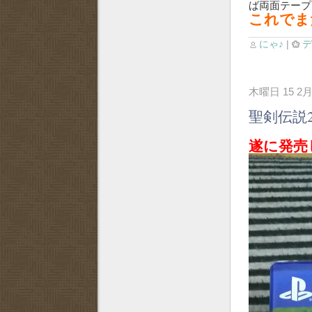
ば両面テープ
これでま
にゃ♪
|
木曜日 15 2月
聖剣伝説2 
遂に発売