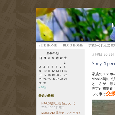
SITE HOME
BLOG HOME
学校かくれんぼ 攻
2026年8月
金曜日 30 3月 
日
月
火
水
木
金
土
Sony X
1
2
3
4
5
6
7
8
9
10
11
12
13
14
15
家族のスマホのう
16
17
18
19
20
21
22
Mobile契
23
24
25
26
27
28
29
ところが、最
30
31
« 10月
設定が初期化
交
って事で
最近の投稿
HP-UX環境の現在について
2024/10/13 日曜日
MegaRAID 障害ディスク交換メ