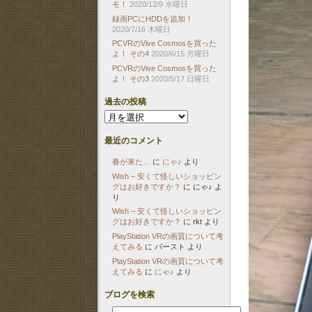
モ！
2020/12/9 水曜日
録画PCにHDDを追加！
2020/7/16 木曜日
PCVRのVive Cosmosを買った
よ！ その4
2020/6/15 月曜日
PCVRのVive Cosmosを買った
よ！ その3
2020/5/17 日曜日
過去の投稿
過
去
の
最近のコメント
投
稿
春が来た…
に
にゃ♪
より
Wish – 安くて怪しいショッピン
グはお好きですか？
に
にゃ♪
よ
り
Wish – 安くて怪しいショッピン
グはお好きですか？
に
rkt
より
PlayStation VRの画質について考
えてみる
に
バースト
より
PlayStation VRの画質について考
えてみる
に
にゃ♪
より
ブログを検索
検