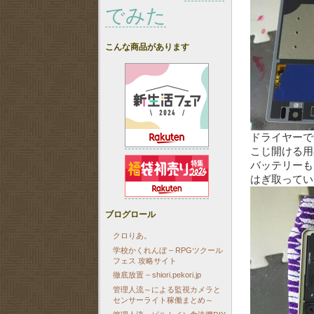
でみた
こんな商品があります
ドライヤーで
こじ開ける用
バッテリーも
はぎ取ってい
ブログロール
クロりあ。
学校かくれんぼ – RPGツクール
フェス 攻略サイト
徹底放置 – shiori.pekori.jp
管理人流～による監視カメラと
センサーライト稼働まとめ～