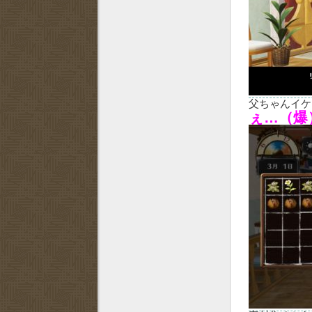
父ちゃんイ
ぇ…（爆