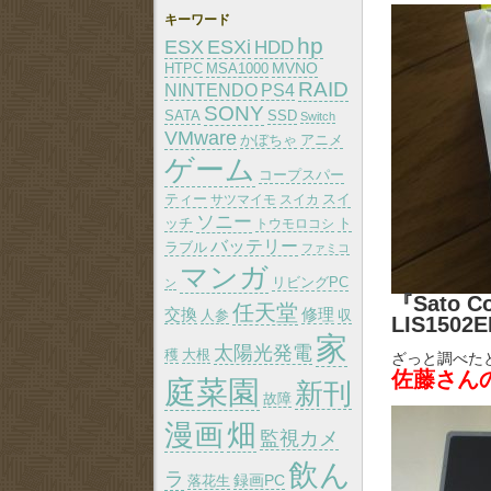
キーワード
hp
ESX
ESXi
HDD
MVNO
HTPC
MSA1000
RAID
PS4
NINTENDO
SONY
SATA
SSD
Switch
VMware
かぼちゃ
アニメ
ゲーム
コープスパー
ティー
スイ
サツマイモ
スイカ
ソニー
ッチ
トウモロコシ
ト
バッテリー
ラブル
ファミコ
マンガ
リビングPC
ン
『Sato 
任天堂
交換
修理
人参
収
LIS1502
家
太陽光発電
大根
穫
ざっと調べた
佐藤さん
庭菜園
新刊
故障
漫画
畑
監視カメ
飲ん
ラ
録画PC
落花生