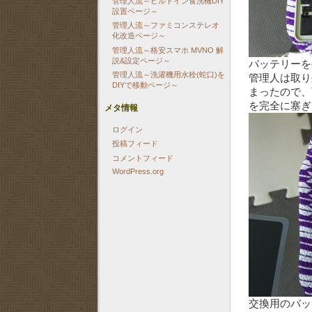
管理人流～ビルトイン食洗機DIY
設置ページ～
管理人流～ファミコンステレオ
化改造ページ～
管理人流～格安スマホ MVNO 解
説&設定ページ～
バッテリーを
管理人流～洗濯機用水栓(蛇口)を
管理人は取り
DIYで移動ページ～
まったので、
を完全に塞ぎ
メタ情報
ログイン
投稿フィード
コメントフィード
WordPress.org
交換用のバッ