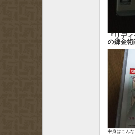
『リディ
の錬金術師～
中身はこんな