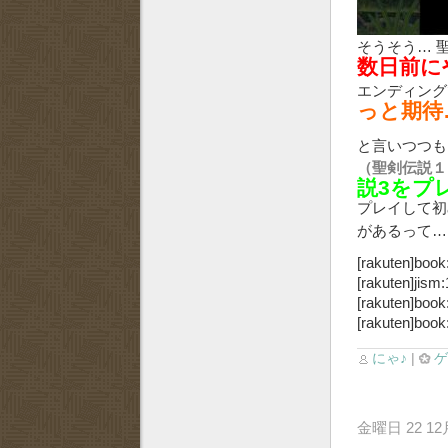
そうそう… 
数日前に
エンディング
っと期待
と言いつつも
（聖剣伝説１
説3をプ
プレイして初
があるって
[rakuten]book
[rakuten]jism
[rakuten]book
[rakuten]book
にゃ♪
|
金曜日 22 12