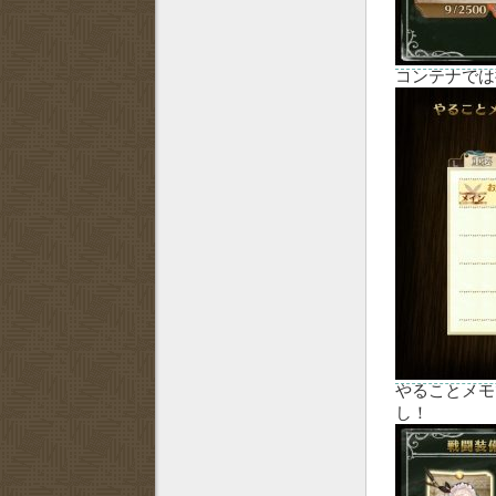
コンテナでは
やることメモ
し！