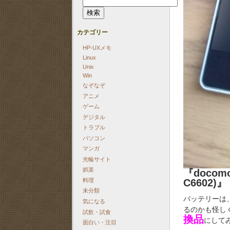
索:
カテゴリー
HP-UXメモ
Linux
Unix
Win
なぞなぞ
アニメ
ゲーム
デジタル
トラブル
パソコン
マンガ
光輪サイト
娯楽
『docomo
料理
C6602)』
未分類
バッテリーは
気になる
るのかも怪し
試飲・試食
換品
にして
面白い・注目