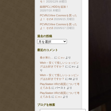
モ！
2020/12/9 水曜日
録画PCにHDDを追加！
2020/7/16 木曜日
PCVRのVive Cosmosを買った
よ！ その4
2020/6/15 月曜日
PCVRのVive Cosmosを買った
よ！ その3
2020/5/17 日曜日
過去の投稿
過
去
の
最近のコメント
投
稿
春が来た…
に
にゃ♪
より
Wish – 安くて怪しいショッピン
グはお好きですか？
に
にゃ♪
よ
り
Wish – 安くて怪しいショッピン
グはお好きですか？
に
rkt
より
PlayStation VRの画質について考
えてみる
に
バースト
より
PlayStation VRの画質について考
えてみる
に
にゃ♪
より
ブログを検索
検