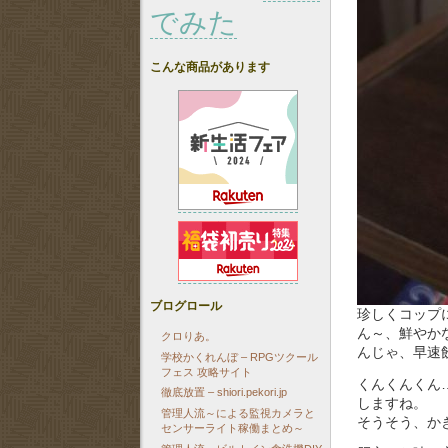
でみた
こんな商品があります
ブログロール
珍しくコップ
ん～、鮮やか
クロりあ。
んじゃ、早速
学校かくれんぼ – RPGツクール
フェス 攻略サイト
くんくんくん
徹底放置 – shiori.pekori.jp
しますね。
管理人流～による監視カメラと
そうそう、か
センサーライト稼働まとめ～