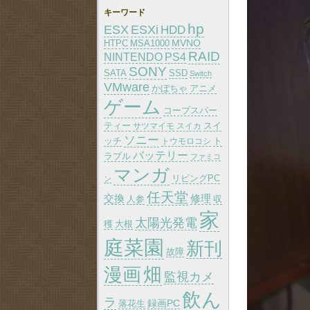
キーワード
hp
ESX
ESXi
HDD
MVNO
HTPC
MSA1000
RAID
PS4
NINTENDO
SONY
SATA
SSD
Switch
VMware
かぼちゃ
アニメ
ゲーム
コープスパー
ティー
スイ
サツマイモ
スイカ
ソニー
ッチ
トウモロコシ
ト
バッテリー
ラブル
ファミコ
マンガ
リビングPC
ン
任天堂
交換
修理
人参
収
家
太陽光発電
大根
穫
庭菜園
新刊
故障
漫画
畑
監視カメ
飲ん
ラ
録画PC
落花生