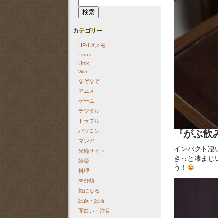
索:
カテゴリー
HP-UXメモ
Linux
Unix
Win
なぞなぞ
アニメ
ゲーム
デジタル
トラブル
パソコン
『がぶ飲
マンガ
インパクト凄
光輪サイト
きっと凄まじ
娯楽
う！
料理
未分類
気になる
試飲・試食
面白い・注目