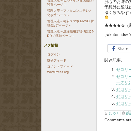
管理人流～ビルトイン食洗機DIY
肝心のお味の
設置ページ～
予想外に酸味
管理人流～ファミコンステレオ
凄く飲みやす
化改造ページ～
管理人流～格安スマホ MVNO 解
★★★★☆（
説&設定ページ～
管理人流～洗濯機用水栓(蛇口)を
[rakuten ids=
DIYで移動ページ～
メタ情報
Share
ログイン
関連記事:
投稿フィード
コメントフィード
ゼロリ
WordPress.org
ゼロリ
ークリ
ゼロリ
ゼロリ
ゼロリ
にゃ♪
|
娯
Comments are