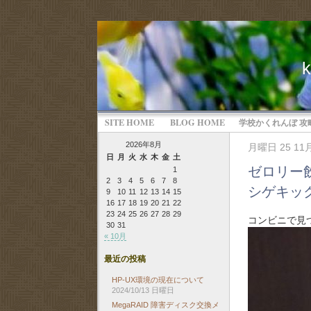
SITE HOME
BLOG HOME
学校かくれんぼ 攻
2026年8月
月曜日 25 11月
日
月
火
水
木
金
土
ゼロリー
1
2
3
4
5
6
7
8
シゲキッ
9
10
11
12
13
14
15
16
17
18
19
20
21
22
23
24
25
26
27
28
29
コンビニで見
30
31
« 10月
最近の投稿
HP-UX環境の現在について
2024/10/13 日曜日
MegaRAID 障害ディスク交換メ