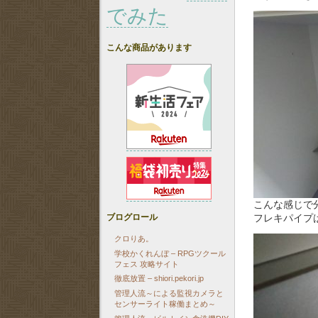
でみた
こんな商品があります
こんな感じで
ブログロール
フレキパイプ
クロりあ。
学校かくれんぼ – RPGツクール
フェス 攻略サイト
徹底放置 – shiori.pekori.jp
管理人流～による監視カメラと
センサーライト稼働まとめ～