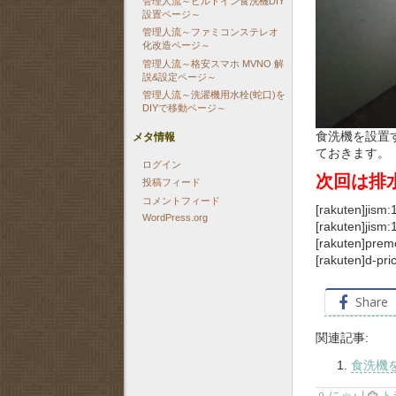
管理人流～ビルトイン食洗機DIY
設置ページ～
管理人流～ファミコンステレオ
化改造ページ～
管理人流～格安スマホ MVNO 解
説&設定ページ～
管理人流～洗濯機用水栓(蛇口)を
DIYで移動ページ～
メタ情報
食洗機を設置
ておきます。
ログイン
次回は排
投稿フィード
コメントフィード
[rakuten]jism
WordPress.org
[rakuten]jism
[rakuten]prem
[rakuten]d-pr
Share
関連記事:
食洗機を
にゃ♪
|
ト