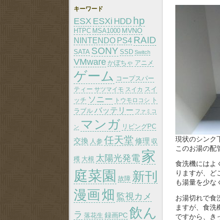
キーワード
hp
ESX
ESXi
HDD
MVNO
HTPC
MSA1000
RAID
PS4
NINTENDO
SONY
SATA
SSD
Switch
VMware
かぼちゃ
アニメ
ゲーム
コープスパー
ティー
スイ
サツマイモ
スイカ
ソニー
ッチ
トウモロコシ
ト
バッテリー
ラブル
ファミコ
マンガ
リビングPC
ン
任天堂
現状のシンク
交換
修理
人参
収
このお湯の配
家
太陽光発電
大根
穫
食洗機にはよ
庭菜園
りますが、ど
新刊
故障
も湯量を少な
漫画
畑
監視カメ
お湯切れで食
ますが、食洗
飲ん
ラ
録画PC
落花生
ですから、き