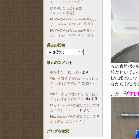
モ！
2020/12/9 水曜日
録画PCにHDDを追加！
2020/7/16 木曜日
PCVRのVive Cosmosを買った
よ！ その4
2020/6/15 月曜日
PCVRのVive Cosmosを買った
よ！ その3
2020/5/17 日曜日
過去の投稿
過
去
の
最近のコメント
投
今の食洗機の
稿
栓が付いてい
春が来た…
に
にゃ♪
より
妙に縦長にな
Wish – 安くて怪しいショッピン
グはお好きですか？
に
にゃ♪
よ
ながらも仕方
り
それ
…が、
Wish – 安くて怪しいショッピン
グはお好きですか？
に
rkt
より
PlayStation VRの画質について考
えてみる
に
バースト
より
PlayStation VRの画質について考
えてみる
に
にゃ♪
より
ブログを検索
検