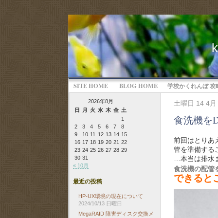
SITE HOME
BLOG HOME
学校かくれんぼ 攻
2026年8月
土曜日 14 4月 
日
月
火
水
木
金
土
食洗機をD
1
2
3
4
5
6
7
8
9
10
11
12
13
14
15
前回はとりあ
16
17
18
19
20
21
22
管を準備する
23
24
25
26
27
28
29
…本当は排水
30
31
« 10月
食洗機の配管
できると
最近の投稿
HP-UX環境の現在について
2024/10/13 日曜日
MegaRAID 障害ディスク交換メ