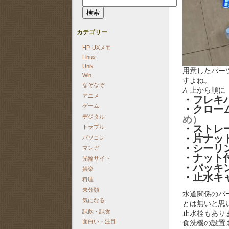
索:
カテゴリー
HP-UXメモ
Linux
Unix
用意したパー
Win
すよね。
なぞなぞ
左上から順に
アニメ
・フレキ
ゲーム
・クロー
デジタル
め）
・ストレ
トラブル
・片ナッ
パソコン
・シーリ
マンガ
・ナット
光輪サイト
・パッキ
娯楽
・止水キ
料理
未分類
水道関係のパ
気になる
とは無いと思
試飲・試食
止水栓もあり
面白い・注目
食洗機の設置