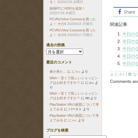
モ！
2020/12/9 水曜日
録画PCにHDDを追加！
Share
2020/7/16 木曜日
PCVRのVive Cosmosを買った
関連記事:
よ！ その4
2020/6/15 月曜日
PCVRのVive Cosmosを買った
今日のな
よ！ その3
2020/5/17 日曜日
今日のな
過去の投稿
今日のな
過
去
今日のな
の
最近のコメント
今日のな
投
稿
春が来た…
に
にゃ♪
より
にゃ♪
|
な
Wish – 安くて怪しいショッピン
Comments are
グはお好きですか？
に
にゃ♪
よ
り
Wish – 安くて怪しいショッピン
グはお好きですか？
に
rkt
より
PlayStation VRの画質について考
えてみる
に
バースト
より
PlayStation VRの画質について考
えてみる
に
にゃ♪
より
ブログを検索
検