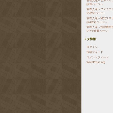
管理人流～ビルトイン
設置ページ～
管理人流～ファミコ
化改造ページ～
管理人流～格安スマホ 
説&設定ページ～
管理人流～洗濯機用水
DIYで移動ページ～
メタ情報
ログイン
投稿フィード
コメントフィード
WordPress.org