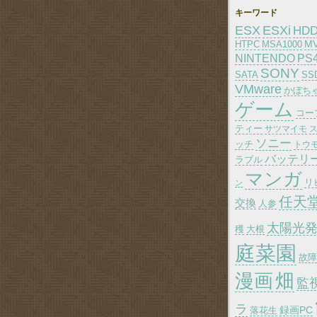
キーワード
ESX
ESXi
HD
M
HTPC
MSA1000
PS
NINTENDO
SONY
SATA
SS
VMware
かぼち
ゲーム
コー
ティー
サツマイモ
ソニー
ッチ
トウ
バッテリ
ラブル
マンガ
リ
ン
任天
交換
人参
太陽光
大根
穫
庭菜園
故障
漫画
畑
監
ラ
録画PC
落花生