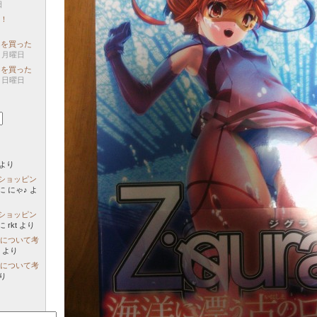
日
加！
mosを買った
15 月曜日
mosを買った
17 日曜日
より
いショッピン
に
にゃ♪
よ
いショッピン
に
rkt
より
の画質について考
ト
より
の画質について考
り