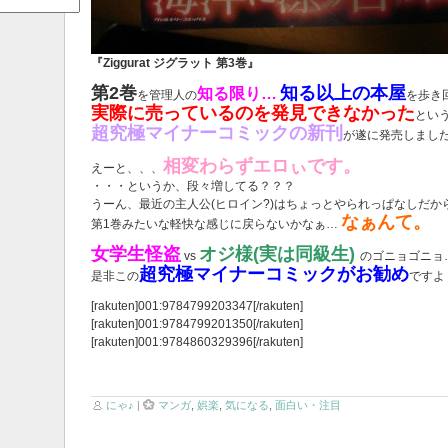
『Ziggurat ジグラット 第3巻』
第2巻
知る以上の本屋
知る限り…
を管理人の
を歩き
実際に売っているのを発見できなかった
とい
超究極マイナーコミックの新刊
が遂に発売しまし
相変わらずエロぃです。
えーと、、、
・・・というか、段々増してる？？？
うーん、最近の主人公(ヒロイン?)はちょっとやられっぱなしだか
なぁんて。
第1巻みたいな軽快な感じに戻らないかなぁ…
女学生怪盗
オジ様(実は同級生)
vs
のゴニョゴニョ
超究極マイナーコミックがお勧め
是非この
ですよ
[rakuten]001:9784799203347[/rakuten]
[rakuten]001:9784799201350[/rakuten]
[rakuten]001:9784860329396[/rakuten]
にゃ♪
|
マンガ
,
娯楽
,
気になる
,
面白い・注目