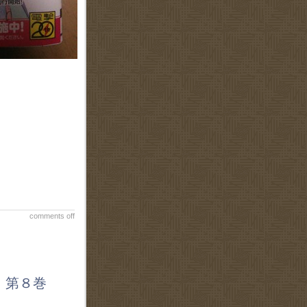
comments off
 第８巻