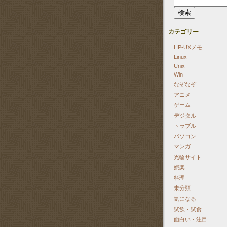
索:
カテゴリー
HP-UXメモ
Linux
Unix
Win
なぞなぞ
アニメ
ゲーム
デジタル
トラブル
パソコン
マンガ
光輪サイト
娯楽
料理
未分類
気になる
試飲・試食
面白い・注目