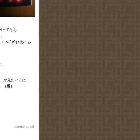
回ってなお、
う。
た！
ヽ(ﾟ∀ﾟ)ﾉ わーぃ
ら、
… が見たい方は
！
（爆）
comments off