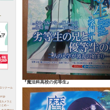
す
『魔法科高校の劣等生』
PGツクール
i.jp
視カメラと
まとめ～