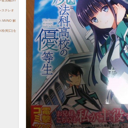
食洗機DIY
ンステレオ
MVNO 解
栓(蛇口)を