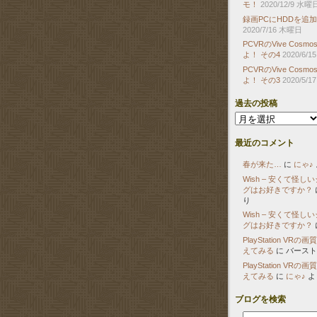
モ！
2020/12/9 水曜
録画PCにHDDを追
2020/7/16 木曜日
PCVRのVive Cos
よ！ その4
2020/6/
PCVRのVive Cos
よ！ その3
2020/5/
過去の投稿
過
去
の
最近のコメント
投
稿
春が来た…
に
にゃ♪
Wish – 安くて怪し
グはお好きですか？
り
Wish – 安くて怪し
グはお好きですか？
PlayStation VR
えてみる
に
バース
PlayStation VR
えてみる
に
にゃ♪
よ
ブログを検索
検