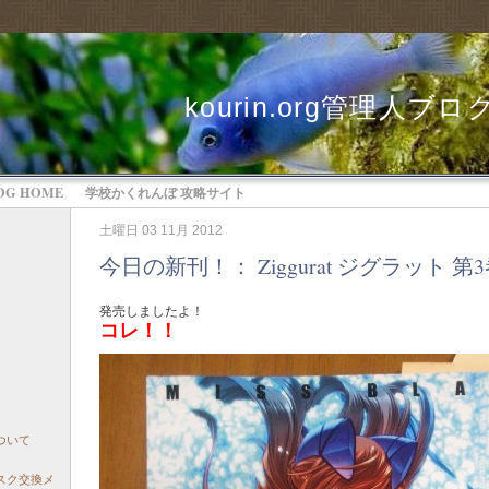
kourin.org管理人ブロ
OG HOME
学校かくれんぼ 攻略サイト
土曜日 03 11月 2012
今日の新刊！： Ziggurat ジグラット 第
発売しましたよ！
コレ！！
ついて
ィスク交換メ