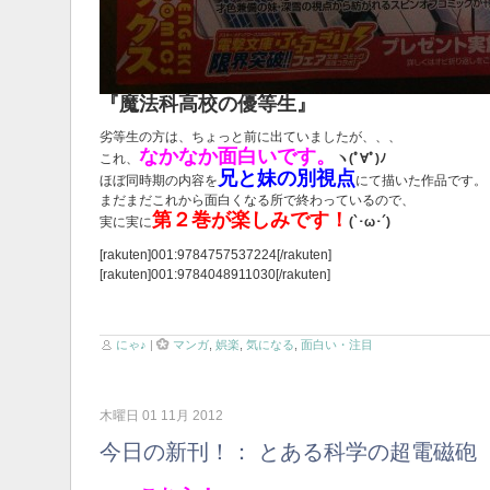
『魔法科高校の優等生』
劣等生の方は、ちょっと前に出ていましたが、、、
なかなか面白いです。
これ、
ヽ(ﾟ∀ﾟ)ﾉ
兄と妹の別視点
ほぼ同時期の内容を
にて描いた作品です。
まだまだこれから面白くなる所で終わっているので、
第２巻が楽しみです！
実に実に
(`･ω･´)
[rakuten]001:9784757537224[/rakuten]
[rakuten]001:9784048911030[/rakuten]
にゃ♪
|
マンガ
,
娯楽
,
気になる
,
面白い・注目
木曜日 01 11月 2012
今日の新刊！： とある科学の超電磁砲