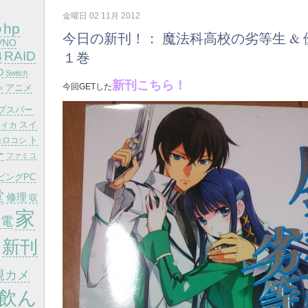
金曜日 02 11月 2012
hp
D
今日の新刊！： 魔法科高校の劣等生 &
VNO
１巻
RAID
4
D
Switch
新刊こちら！
今回GETした
ゃ
アニメ
プスパー
スイ
スイカ
モロコシ
ト
ー
ファミコ
ビングPC
堂
修理
収
家
発電
新刊
視カメ
飲ん