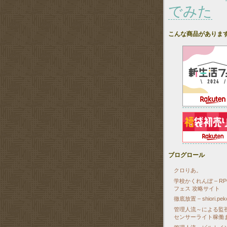
でみた
こんな商品がありま
ブログロール
クロりあ。
学校かくれんぼ – R
フェス 攻略サイト
徹底放置 – shiori.pekor
管理人流～による監
センサーライト稼働