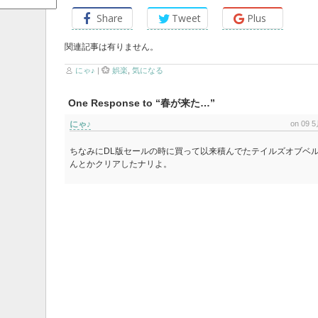
Share
Tweet
Plus
関連記事は有りません。
にゃ♪
|
娯楽
,
気になる
One Response to “春が来た…”
にゃ♪
on 09 
ちなみにDL版セールの時に買って以来積んでたテイルズオブベ
んとかクリアしたナリよ。